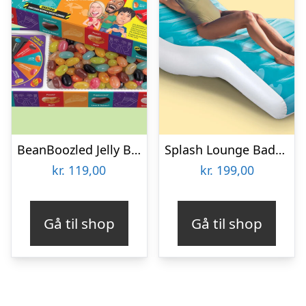
BeanBoozled Jelly Beans Box 7th Edition
Splash Lounge Bademadras – Intex
kr.
119,00
kr.
199,00
Gå til shop
Gå til shop