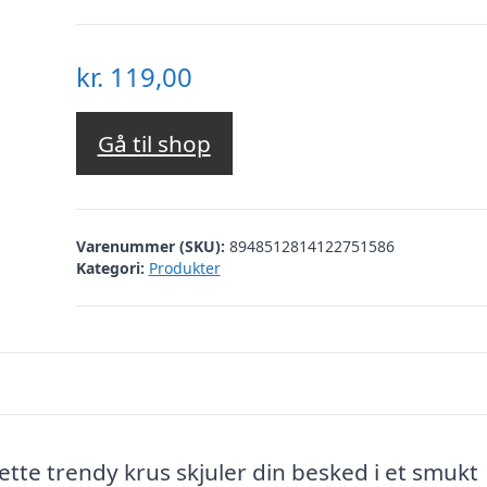
kr.
119,00
Gå til shop
Varenummer (SKU):
8948512814122751586
Kategori:
Produkter
te trendy krus skjuler din besked i et smukt