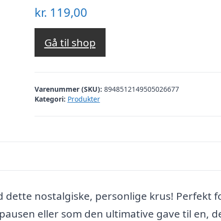
kr.
119,00
Gå til shop
Varenummer (SKU):
8948512149505026677
Kategori:
Produkter
d dette nostalgiske, personlige krus! Perfekt f
fepausen eller som den ultimative gave til en, d