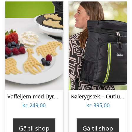
Vaffeljern med Dyremotiv – KitchPro
Kølerygsæk – Outlust
kr.
249,00
kr.
395,00
Gå til shop
Gå til shop