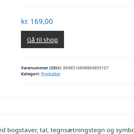
kr.
169,00
Gå til shop
Varenummer (SKU):
8948516898864895107
Kategori:
Produkter
ed bogstaver, tal, tegnsætningstegn og symbo