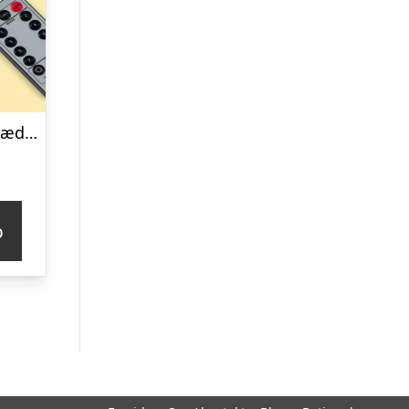
Fairy Lights Lyskæde – Spralla
p