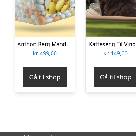
Anthon Berg Mandelæg Bland-selv-slik 2 kg
Katteseng Til Vin
kr.
499,00
kr.
149,00
Gå til shop
Gå til shop