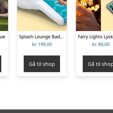
due
Splash Lounge Bademadras – Intex
kr.
199,00
kr.
89,00
Gå til shop
Gå til sho