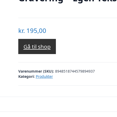
kr.
195,00
Gå til shop
Varenummer (SKU):
8948518744579894937
Kategori:
Produkter