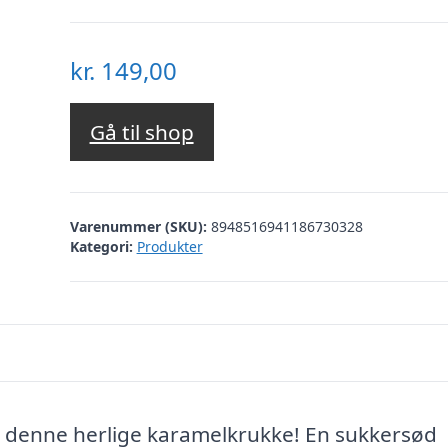
kr.
149,00
Gå til shop
Varenummer (SKU):
8948516941186730328
Kategori:
Produkter
d denne herlige karamelkrukke! En sukkersød