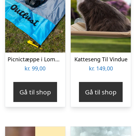
Picnictæppe i Lommeformat – Outlust
Katteseng Til Vindue
kr.
99,00
kr.
149,00
Gå til shop
Gå til shop