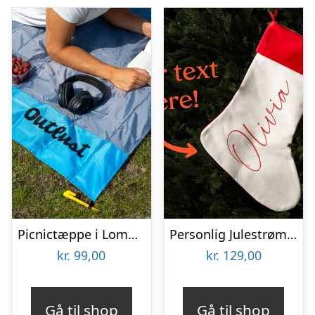
Picnictæppe i Lommeformat – Outlust
Personlig Julestrømpe med Tekst
kr.
99,00
kr.
129,00
Gå til shop
Gå til shop