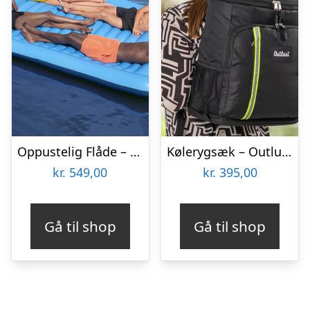
Oppustelig Flåde – Bestway Sun Soaker
Kølerygsæk – Outlust
kr.
549,00
kr.
395,00
Gå til shop
Gå til shop