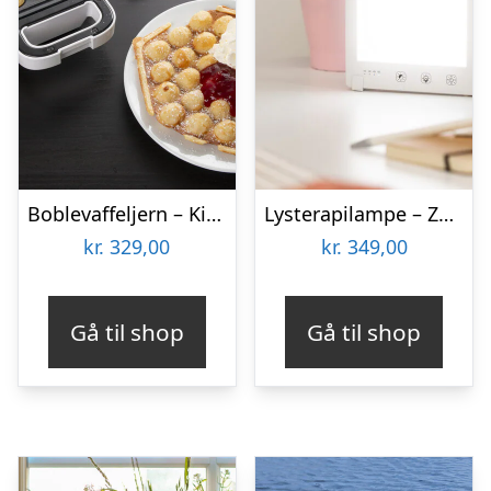
Boblevaffeljern – KitchPro
Lysterapilampe – Zenkuru
kr.
329,00
kr.
349,00
Gå til shop
Gå til shop