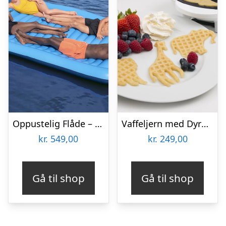
Oppustelig Flåde – Bestway Sun Soaker
Vaffeljern med Dyremotiv – KitchPro
kr.
549,00
kr.
249,00
Gå til shop
Gå til shop