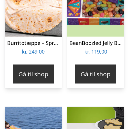
Burritotæppe – Spralla
BeanBoozled Jelly Beans Box 7th Edition
kr.
249,00
kr.
119,00
Gå til shop
Gå til shop