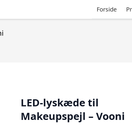
Forside
P
ni
LED-lyskæde til
Makeupspejl – Vooni