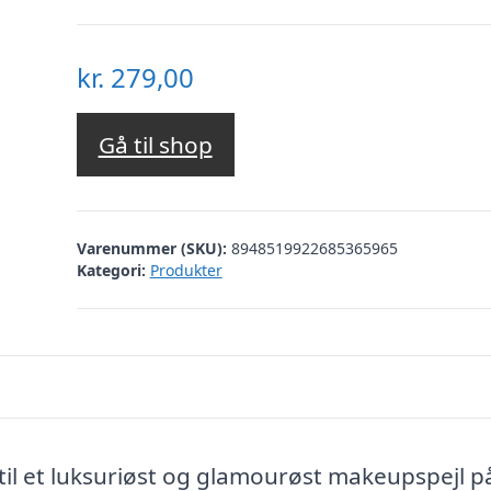
kr.
279,00
Gå til shop
Varenummer (SKU):
8948519922685365965
Kategori:
Produkter
til et luksuriøst og glamourøst makeupspejl p