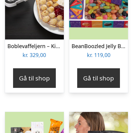
Boblevaffeljern – KitchPro
BeanBoozled Jelly Beans Box 7th Edition
kr.
329,00
kr.
119,00
Gå til shop
Gå til shop