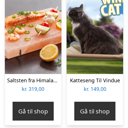
Saltsten fra Himalaya – KitchPro
Katteseng Til Vindue
kr.
319,00
kr.
149,00
Gå til shop
Gå til shop