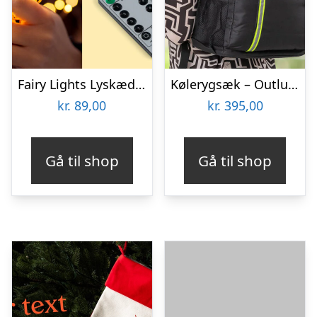
Fairy Lights Lyskæde – Spralla
Kølerygsæk – Outlust
kr.
89,00
kr.
395,00
Gå til shop
Gå til shop