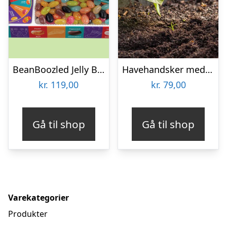
BeanBoozled Jelly Beans Box 7th Edition
Havehandsker med Klør – Spralla
kr.
119,00
kr.
79,00
Gå til shop
Gå til shop
Varekategorier
Produkter