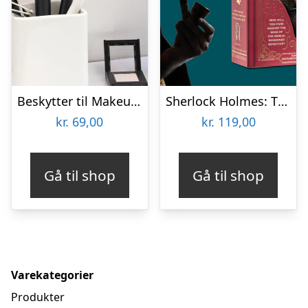
Beskytter til Makeupbørster 3-pak
Sherlock Holmes: The Case of the Smoking Pipe
kr.
69,00
kr.
119,00
Gå til shop
Gå til shop
Varekategorier
Produkter