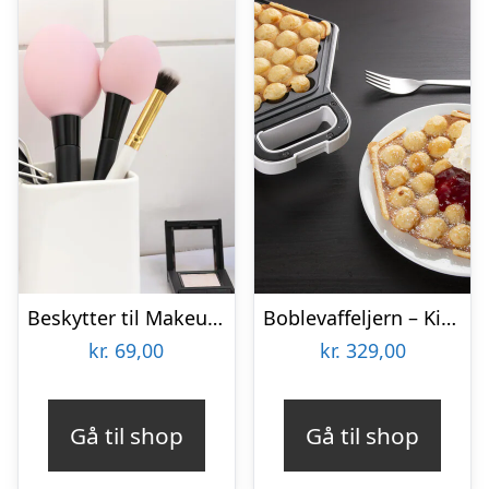
Beskytter til Makeupbørster 3-pak
Boblevaffeljern – KitchPro
kr.
69,00
kr.
329,00
Gå til shop
Gå til shop